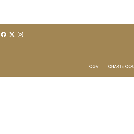
Menu
CGV
CHARTE COO
footer