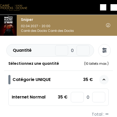
Aller au contenu principal
Sniper
02.04.2027 - 20:00
Carré des Docks Carré des Docks
Quantité
Sélectionnez une quantité
(
10
billets max.)
Catégorie UNIQUE
35 €
Internet Normal
35 €
–
Total :