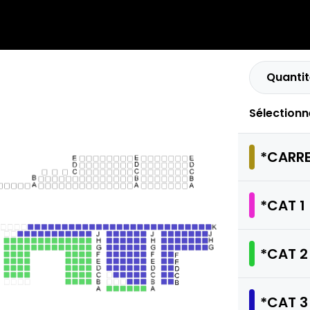
Quantit
The Music of Hans Zimmer
Infos
8.11.2026 - 20:00
LE HAVRE - CARRE DES DOCKS
Sélectionn
*CARRE
*CAT 1
*CAT 2
*CAT 3