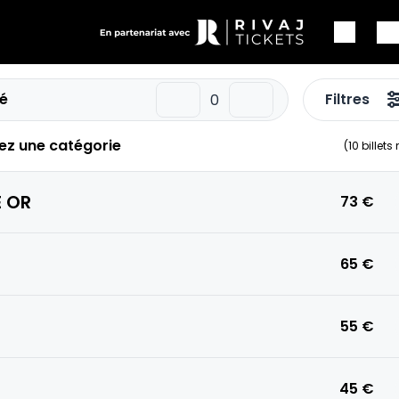
é
Filtres
ez une catégorie
(
10
billets
 OR
73 €
65 €
55 €
45 €