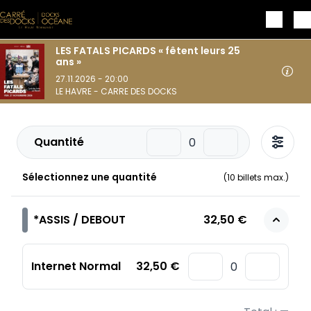
Aller au contenu principal
LES FATALS PICARDS « fêtent leurs 25
ans »
27.11.2026 - 20:00
LE HAVRE - CARRE DES DOCKS
Quantité
Sélectionnez une quantité
(
10
billets max.)
*ASSIS / DEBOUT
32,50 €
Internet Normal
32,50 €