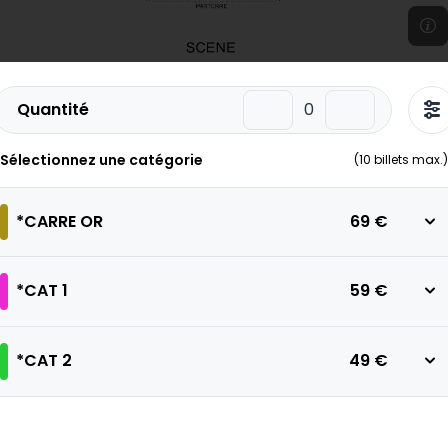
Quantité
Sélectionnez une catégorie
(
10
billets max.)
*CARRE OR
69 €
*CAT 1
59 €
*CAT 2
49 €