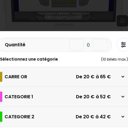
Quantité
Sélectionnez une catégorie
(
10
billets max.)
CARRE OR
De
20 €
à
65 €
CATEGORIE 1
De
20 €
à
52 €
CATEGORIE 2
De
20 €
à
42 €